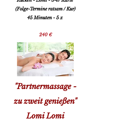
Rücken - Lomi - 5-er Karte
(Folge-Termine ratsam / Kur)
45 Minuten - 5 x
240 €
"Partnermassage -
zu zweit genießen"
Lomi Lomi