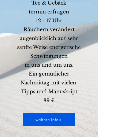
Tee & Gebäck
​termin erfragen
12 - 17 Uhr
Räuchern verändert
augenblicklich auf sehr
sanfte Weise energetische
Schwingungen
in uns und um uns.
Ein gemütlicher
Nachmittag mit vielen
Tipps und Manuskript
89 €
weitere Info´s