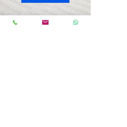
"Lomi Lomi"
Lomi Lomi Ausbildung
2 tägig
​Termin erfragen
10 - 17 Uhr
inkl. Manuskript, Zertifikat usw.
weitere Info`s