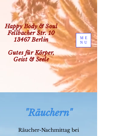
Happy Body & Soul
Fellbacher Str. 10
ME
13467 Berlin
NU
Gutes für Körper,
Geist & Seele
"Räuchern"
Räucher-Nachmittag bei