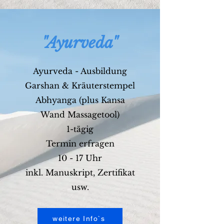
"Ayurveda"
Ayurveda - Ausbildung
Garshan & Kräuterstempel
Abhyanga (plus Kansa
Wand Massagetool)
1-tägig
​Termin erfragen
10 - 17 Uhr
inkl. Manuskript, Zertifikat
usw.
weitere Info`s